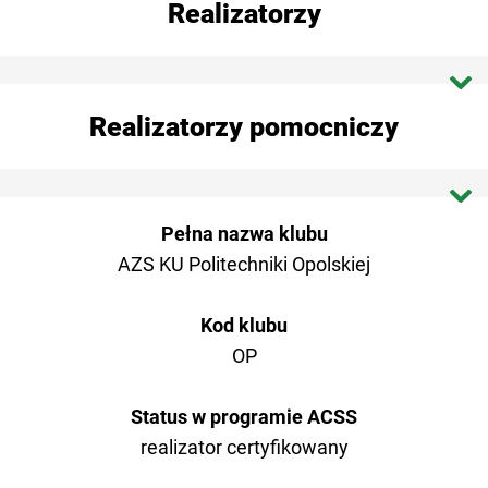
Realizatorzy
Dokumenty programu
Dokumenty do umowy
AZS AWF Biała Podlaska
Realizatorzy pomocniczy
HPZ – harmonogramy po zmianach
AZS AWFiS Gdańsk
ZaZ / ZgZ
AZS AWF Gorzów Wlkp.
OŚ AZS Poznań
Pełna nazwa klubu
PPZ_HY - plan po zmianach
AZS AWF Katowice
AZS KU Politechniki Opolskiej
AZS OŚ Szczecin
AZS AKF Kraków
AZS UMK Toruń
Kod klubu
KŚ AZS Lublin
OP
AZS Zakopane
AZS OŚ Łódź
Status w programie ACSS
Koordynator ACSS
realizator certyfikowany
AZS UWM Olsztyn