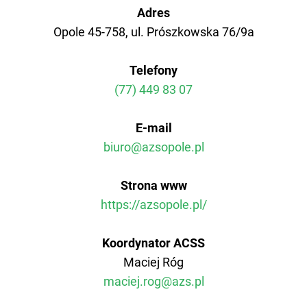
AZS Polit. Opole
Adres
Opole 45-758, ul. Prószkowska 76/9a
AZS AWF Poznań
Telefony
AZS AWF Warszawa
(77) 449 83 07
AZS AWF Wrocław
E-mail
biuro@azsopole.pl
Strona www
https://azsopole.pl/
Koordynator ACSS
Maciej Róg
maciej.rog@azs.pl