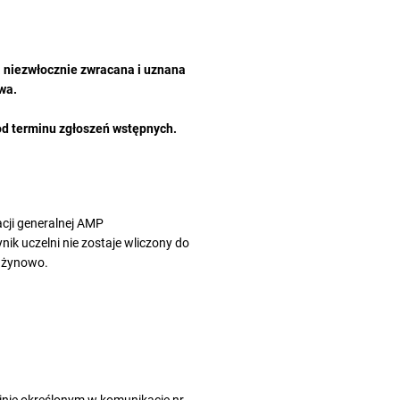
 niezwłocznie zwracana i uznana
wa.
 od terminu zgłoszeń wstępnych.
cji generalnej AMP
ik uczelni nie zostaje wliczony do
rużynowo.