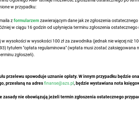
minu Ogólnego AMP istnieje możliwość zgłoszenia ostatecznego po term
dnione w przypadku:
maila z
formularzem
zawierającym dane jak ze zgłoszenia ostatecznego o
źniej w ciągu 16 godzin od upłynięcia terminu zgłoszenia ostatecznego
j w wysokości w wysokości 100 zł za zawodnika (jednak nie więcej niż 10
3) tytułem "opłata regulaminowa" (wpłata musi zostać zaksięgowana na
terminu zgłoszeń).
ułu przelewu spowoduje uznanie opłaty. W innym przypadku będzie ona
go, przesłaną na adres
finanse@azs.pl
, będzie wystawiana nota księgo
zasady nie obowiązują jeżeli termin zgłoszenia ostatecznego przypad