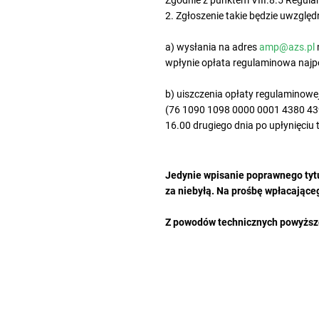
Zgodnie z punktem VIII.8.5 Regula
2. Zgłoszenie takie będzie uwzglę
a) wysłania na adres
amp@azs.pl
wpłynie opłata regulaminowa najpó
b) uiszczenia opłaty regulaminowe
(76 1090 1098 0000 0001 4380 439
16.00 drugiego dnia po upłynięciu 
Jedynie wpisanie poprawnego tyt
za niebyłą. Na prośbę wpłacające
Z powodów technicznych powyższe 