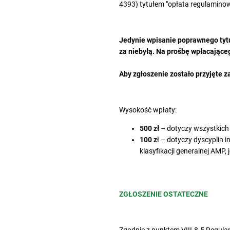
4393) tytułem "opłata regulamino
Jedynie wpisanie poprawnego tyt
za niebyłą. Na prośbę wpłacające
Aby zgłoszenie zostało przyjęte z
Wysokość wpłaty:
500 zł
– dotyczy wszystkich 
100 z
ł – dotyczy dyscyplin 
klasyfikacji generalnej AMP,
ZGŁOSZENIE OSTATECZNE