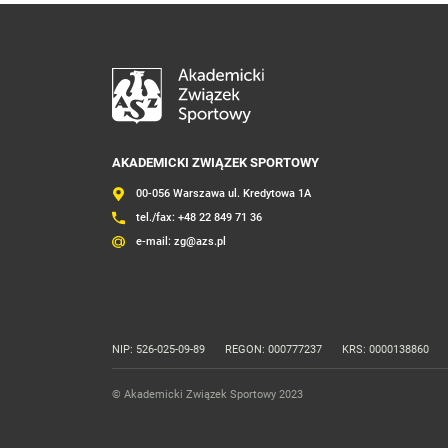
AKADEMICKI ZWIĄZEK SPORTOWY
00-056 Warszawa ul. Kredytowa 1A
tel./fax:
+48 22 849 71 36
e-mail:
zg@azs.pl
NIP: 526-025-09-89
REGON: 000777237
KRS: 0000138860
© Akademicki Związek Sportowy 2023