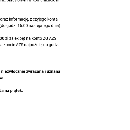
inie określonym w komunikacie nr
raz informację, z czyjego konta
 (do godz. 16.00 następnego dnia)
00 zł za ekipę) na konto ZG AZS
 koncie AZS najpóźniej do godz.
 niezwłocznie zwracana i uznana
wa.
a na piątek.