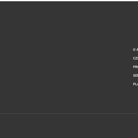
O 
CZ
PR
SE
PL