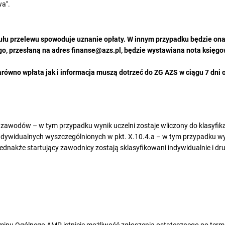
wa".
ułu przelewu spowoduje uznanie opłaty. W innym przypadku będzie ona
go, przesłaną na adres finanse@azs.pl, będzie wystawiana nota księgo
arówno wpłata jak i informacja muszą dotrzeć do ZG AZS w ciągu 7 dni
zawodów – w tym przypadku wynik uczelni zostaje wliczony do klasyfika
indywidualnych wyszczególnionych w pkt. X.10.4.a – w tym przypadku wyn
 jednakże startujący zawodnicy zostają sklasyfikowani indywidualnie i d