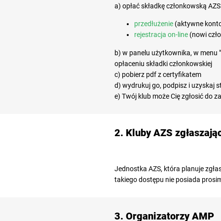
a) opłać składkę członkowską AZS
przedłużenie
(aktywne konto
rejestracja on-line
(nowi czł
b) w panelu użytkownika, w menu "
opłaceniu składki członkowskiej
c) pobierz pdf z certyfikatem
d) wydrukuj go, podpisz i uzyskaj 
e) Twój klub może Cię zgłosić do
2. Kluby AZS zgłaszaj
Jednostka AZS, która planuje zgł
takiego dostępu nie posiada pros
3. Organizatorzy AMP