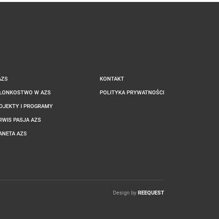
AZS
KONTAKT
ŁONKOSTWO W AZS
POLITYKA PRYWATNOŚCI
OJEKTY I PROGRAMY
RWIS PASJA AZS
ANETA AZS
Design by
REEQUEST