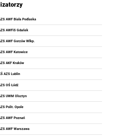
izatorzy
AZS AWF Biała Podlaska
AZS AWFiS Gdańsk
AZS AWF Gorzów Wlkp.
AZS AWF Katowice
AZS AKF Kraków
KŚ AZS Lublin
AZS OŚ Łódź
AZS UWM Olsztyn
AZS Polit. Opole
AZS AWF Poznań
AZS AWF Warszawa