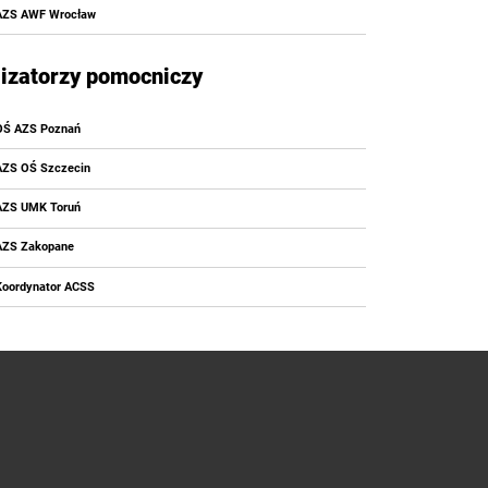
AZS AWF Wrocław
izatorzy pomocniczy
OŚ AZS Poznań
AZS OŚ Szczecin
AZS UMK Toruń
AZS Zakopane
Koordynator ACSS