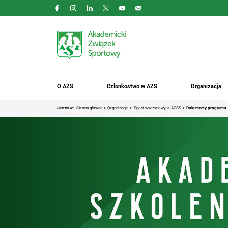
O AZS
Członkostwo w AZS
Organizacja
Jesteś w:
Strona główna
Organizacja
Sport wyczynowy
ACSS
Dokumenty programu