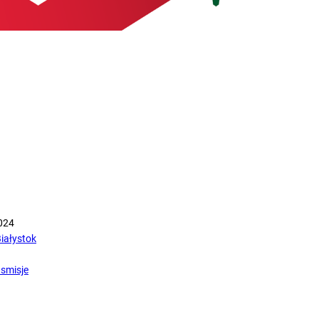
2024
iałystok
nsmisje