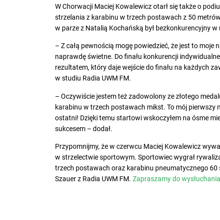
W Chorwacji Maciej Kowalewicz otarł się także o podiu
strzelania z karabinu w trzech postawach z 50 metró
w parze z Natalią Kochańską był bezkonkurencyjny w 
– Z całą pewnością mogę powiedzieć, że jest to moje n
naprawdę świetne. Do finału konkurencji indywidualne
rezultatem, który daje wejście do finału na każdych 
w studiu Radia UWM FM.
– Oczywiście jestem też zadowolony ze złotego meda
karabinu w trzech postawach mikst. To mój pierwszy m
ostatni! Dzięki temu startowi wskoczyłem na ósme mi
sukcesem – dodał.
Przypomnijmy, że w czerwcu Maciej Kowalewicz wywal
w strzelectwie sportowym. Sportowiec wygrał rywaliz
trzech postawach oraz karabinu pneumatycznego 60 s
Szauer z Radia UWM FM.
Zapraszamy do wysłuchania