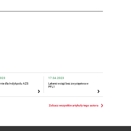
2023
17.04.2023
 nie dla Indykpolu AZS
Lakersi wciąż bez zwycięstwa w
PFL1
Zobacz wszystkie artykuły tego autora