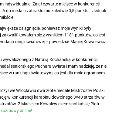
m indywidualnie. Zajął czwarte miejsce w konkurencji
w. A do medalu zabrakło mu zaledwie 0,5 punktu… Jednak
mikście.
ajwiększe osiągnięcie, ponieważ moje wyniki były
j zakwalifikowałem się z wynikiem 1181 punktów, co jest
zawodach rangi światowej – powiedział Maciej Kowalewicz
lu wywalczonego z Natalią Kochańską w konkurencji
edal seniorskiego Pucharu Świata i mam nadzieję, że nie
ejsce w rankingu światowym, co jest dla mnie ogromnym
czył we Wrocławiu dwa złote medale Mistrzostw Polski
ację w konkurencji karabinu dowolnego 3×40 strzałów w
trzałów. Z Maciejem Kowalewiczem spotkał się Piotr
 rozmowy online!