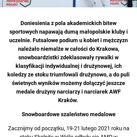
Doniesienia z pola akademickich bitew
sportowych napawają dumą małopolskie kluby i
uczelnie. Futsalowe podium u kobiet i mężczyzn
należało niemalże w całości do Krakowa,
snowboardzistki zdeklasowały rywalki w
klasyfikacji indywidualnej i drużynowej, ich
koledzy ze stoku triumfowali drużynowo, a do puli
świetnych wyników możemy dołączyć jeszcze
medale drużyny narciarzy i narciarek AWF
Kraków.
Snowboardowe szaleństwo medalowe
Zacznijmy od początku, 19-21 lutego 2021 roku na
stoku Skolnity w Wiśle odbyły się AMP w