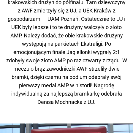
krakowskich drużyn do półfinału. Tam dziewczyny
z AWF zmierzyły się z UJ, a UEK Kraków z
gospodarzami – UAM Poznań. Ostatecznie to UJ i
UEK były lepsze i to te drużyny walczyły o złoto
AMP. Należy dodać, że obie krakowskie drużyny
występują na parkietach Ekstraligi. Po
emocjonującym finale Jagiellonki wygrały 2:1
zdobyły swoje złoto AMP po raz czwarty z rządu. W
meczu o brąz zawodniczki AWF strzeliły dwie
bramki, dzięki czemu na podium odebrały swój
pierwszy medal AMP w historii! Nagrodę
indywidualną za najlepszą bramkarkę odebrała
Denisa Mochnacka z UJ.