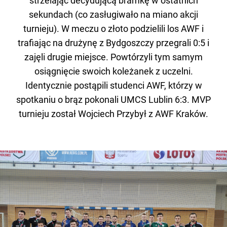
strzelając decydującą bramkę w ostatnich
sekundach (co zasługiwało na miano akcji
turnieju). W meczu o złoto podzielili los AWF i
trafiając na drużynę z Bydgoszczy przegrali 0:5 i
zajęli drugie miejsce. Powtórzyli tym samym
osiągnięcie swoich koleżanek z uczelni.
Identycznie postąpili studenci AWF, którzy w
spotkaniu o brąz pokonali UMCS Lublin 6:3. MVP
turnieju został Wojciech Przybył z AWF Kraków.