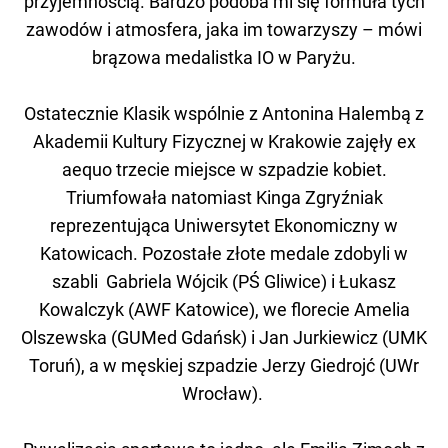
przyjemnością. Bardzo podoba mi się formuła tych
zawodów i atmosfera, jaka im towarzyszy – mówi
brązowa medalistka IO w Paryżu.
Ostatecznie Klasik wspólnie z Antonina Halembą z
Akademii Kultury Fizycznej w Krakowie zajęły ex
aequo trzecie miejsce w szpadzie kobiet.
Triumfowała natomiast Kinga Zgryźniak
reprezentująca Uniwersytet Ekonomiczny w
Katowicach. Pozostałe złote medale zdobyli
w
szabli Gabriela Wójcik (PŚ Gliwice) i Łukasz
Kowalczyk (AWF Katowice), we florecie Amelia
Olszewska (GUMed Gdańsk) i Jan Jurkiewicz (UMK
Toruń), a w męskiej szpadzie Jerzy Giedrojć (UWr
Wrocław).