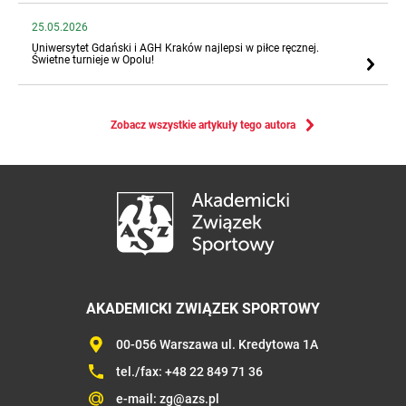
25.05.2026
Uniwersytet Gdański i AGH Kraków najlepsi w piłce ręcznej.
Świetne turnieje w Opolu!
Zobacz wszystkie artykuły tego autora
AKADEMICKI ZWIĄZEK SPORTOWY
00-056 Warszawa ul. Kredytowa 1A
tel./fax:
+48 22 849 71 36
e-mail:
zg@azs.pl