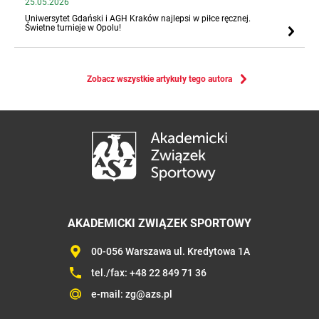
25.05.2026
Uniwersytet Gdański i AGH Kraków najlepsi w piłce ręcznej.
Świetne turnieje w Opolu!
Zobacz wszystkie artykuły tego autora
AKADEMICKI ZWIĄZEK SPORTOWY
00-056 Warszawa ul. Kredytowa 1A
tel./fax:
+48 22 849 71 36
e-mail:
zg@azs.pl