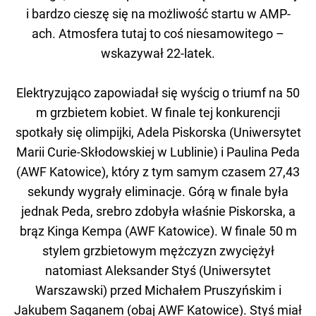
i bardzo cieszę się na możliwość startu w AMP-
ach. Atmosfera tutaj to coś niesamowitego –
wskazywał 22-latek.
Elektryzująco zapowiadał się wyścig o triumf na 50
m grzbietem kobiet. W finale tej konkurencji
spotkały się olimpijki, Adela Piskorska (Uniwersytet
Marii Curie-Skłodowskiej w Lublinie) i Paulina Peda
(AWF Katowice), który z tym samym czasem 27,43
sekundy wygrały eliminacje. Górą w finale była
jednak Peda, srebro zdobyła właśnie Piskorska, a
brąz Kinga Kempa (AWF Katowice). W finale 50 m
stylem grzbietowym mężczyzn zwyciężył
natomiast Aleksander Styś (Uniwersytet
Warszawski) przed Michałem Pruszyńskim i
Jakubem Saganem (obaj AWF Katowice). Styś miał