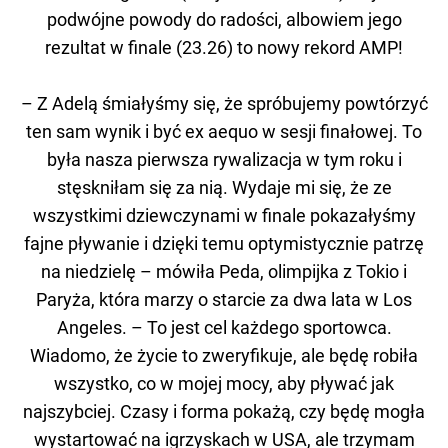
podwójne powody do radości, albowiem jego
rezultat w finale (23.26) to nowy rekord AMP!
– Z Adelą śmiałyśmy się, że spróbujemy powtórzyć
ten sam wynik i być ex aequo w sesji finałowej. To
była nasza pierwsza rywalizacja w tym roku i
stęskniłam się za nią. Wydaje mi się, że ze
wszystkimi dziewczynami w finale pokazałyśmy
fajne pływanie i dzięki temu optymistycznie patrzę
na niedzielę – mówiła Peda, olimpijka z Tokio i
Paryża, która marzy o starcie za dwa lata w Los
Angeles. – To jest cel każdego sportowca.
Wiadomo, że życie to zweryfikuje, ale będę robiła
wszystko, co w mojej mocy, aby pływać jak
najszybciej. Czasy i forma pokażą, czy będę mogła
wystartować na igrzyskach w USA, ale trzymam