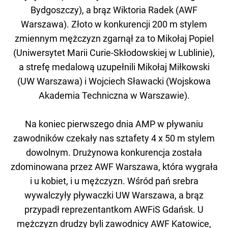
Bydgoszczy), a brąz Wiktoria Radek (AWF
Warszawa). Złoto w konkurencji 200 m stylem
zmiennym mężczyzn zgarnął za to Mikołaj Popiel
(Uniwersytet Marii Curie-Skłodowskiej w Lublinie),
a strefę medalową uzupełnili Mikołaj Miłkowski
(UW Warszawa) i Wojciech Sławacki (Wojskowa
Akademia Techniczna w Warszawie).
Na koniec pierwszego dnia AMP w pływaniu
zawodników czekały nas sztafety 4 x 50 m stylem
dowolnym. Drużynowa konkurencja została
zdominowana przez AWF Warszawa, która wygrała
i u kobiet, i u mężczyzn. Wśród pań srebra
wywalczyły pływaczki UW Warszawa, a brąz
przypadł reprezentantkom AWFiS Gdańsk. U
mężczyzn drudzy byli zawodnicy AWF Katowice,