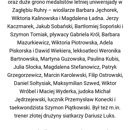
oraz duże grono medalistów letniej uniwersjady w
Zagłębiu Ruhry – wioślarze Barbara Jęchorek,
Wiktoria Kalinowska i Magdalena Ładna. Jerzy
Kaczmarek, Jakub Sobański, Bartłomiej Sopoński i
Szymon Tomiak, pływacy Gabriela Król, Barbara
Mazurkiewicz, Wiktoria Piotrowska, Adela
Piskorska i Dawid Wiekiera, lekkoatleci Weronika
Bartnowska, Martyna Guzowska, Paulina Kubis,
Julia Słocka, Magdalena Stefanowicz, Patryk
Grzegorzewicz, Marcin Karolewski, Filip Ostrowski,
Daniel Sołtysiak, Maksymilian Szwed, Wiktor
Wróbel i Maciej Wyderka, judoka Michał
Jędrzejewski, łucznik Przemysław Konecki i
taekwondzista Szymon Piątkowski. Był też m.in.
trener złotej drużyny siatkarzy Dariusz Luks.