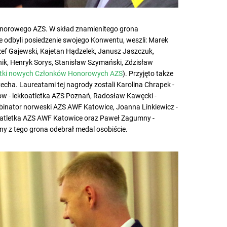
onorowego AZS. W skład znamienitego grona
e odbyli posiedzenie swojego Konwentu, weszli: Marek
ef Gajewski, Kajetan Hądzelek, Janusz Jaszczuk,
ik, Henryk Sorys, Stanisław Szymański, Zdzisław
tki nowych Członków Honorowych AZS
). Przyjęto także
cha. Laureatami tej nagrody zostali Karolina Chrapek -
w - lekkoatletka AZS Poznań, Radosław Kawęcki -
nator norweski AZS AWF Katowice, Joanna Linkiewicz -
koatletka AZS AWF Katowice oraz Paweł Zagumny -
yny z tego grona odebrał medal osobiście.