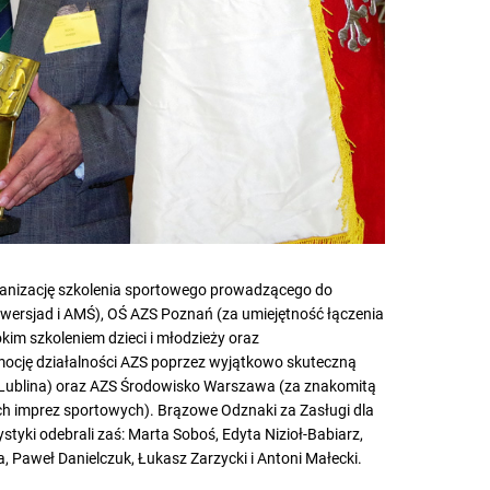
ganizację szkolenia sportowego prowadzącego do
wersjad i AMŚ), OŚ AZS Poznań (za umiejętność łączenia
m szkoleniem dzieci i młodzieży oraz
ocję działalności AZS poprzez wyjątkowo skuteczną
 Lublina) oraz AZS Środowisko Warszawa (za znakomitą
ch imprez sportowych). Brązowe Odznaki za Zasługi dla
ystyki odebrali zaś: Marta Soboś, Edyta Nizioł-Babiarz,
, Paweł Danielczuk, Łukasz Zarzycki i Antoni Małecki.