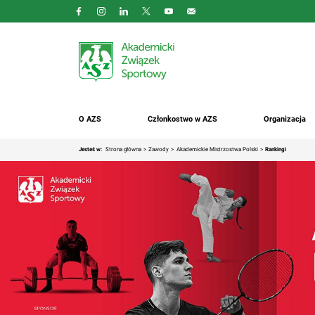
O AZS
Członkostwo w AZS
Organizacja
Jesteś w:
Strona główna
Zawody
Akademickie Mistrzostwa Polski
Rankingi