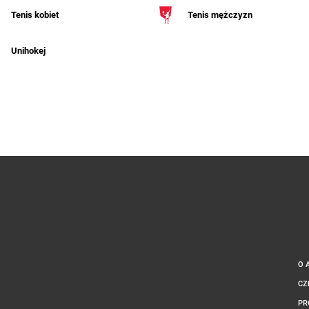
Tenis kobiet
Tenis mężczyzn
Unihokej
O 
CZ
PR