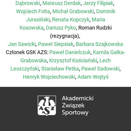
Dąbrowski
,
Mateusz Derdak
,
Jerzy Filipiak
,
Wojciech Folta
,
Michał Grabowski
,
Dominik
Jurasiński
,
Renata Kopczyk
,
Maria
Kosowska
,
Dariusz Pyko
, Roman Rudzki
(rezygnacja)
,
Jan Sawicki
,
Paweł Siepsiak
,
Barbara Szajkowska
Członek GSK AZS:
Paweł Danielczuk
,
Kamila Gałka-
Grabowska
,
Krzysztof Kościański
,
Lech
Leszczyński
,
Stanisław Petka
,
Paweł Sadowski
,
Henryk Wojciechowski
,
Adam Wojtyś