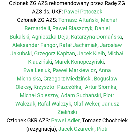
Członek ZG AZS rekomendowany przez Radę ZG
AZS ds. UKF:
Paweł Potoczek
Członek ZG AZS:
Tomasz Aftański
,
Michał
Bernardelli
,
Paweł Błaszczyk
,
Daniel
Bukalski
,
Agnieszka Deja
,
Katarzyna Domańska
,
Aleksander Fangor
,
Rafał Jachimiak
,
Jarosław
Jakubski
,
Grzegorz Kapitan
,
Jacek Kiełb
,
Michał
Klauziński
,
Marek Konopczyński
,
Ewa Lesiuk
,
Paweł Markiewicz
,
Anna
Michalska
,
Grzegorz Miedziński
,
Bogusław
Oleksy
,
Krzysztof Pszczółka
,
Artur Słomka
,
Michał Spieszny
,
Adam Suchański
,
Piotr
Walczak
,
Rafał Walczyk
,
Olaf Weker
,
Janusz
Zieliński
Członek GKR AZS:
Paweł Adler
, Tomasz Chochołek
(rezygnacja)
,
Jacek Czarecki
,
Piotr