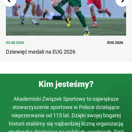
03.08.2026
EUG 2026
27.
Dziewięć medali na EUG 2026
Ud
Kim jesteśmy?
Akademicki Związek Sportowy to największe
stowarzyszenie sportowe w Polsce działające
nieprzerwanie od 115 lat. Dzięki swojej bogatej
historii staliśmy się najbardziej liczną organizacją
studencką działającą na polskich uczelniach. Dziś