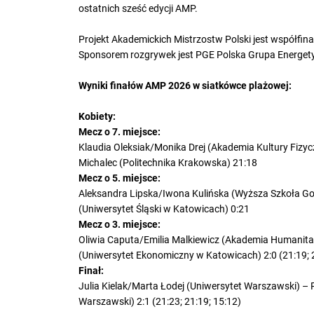
ostatnich sześć edycji AMP.
Projekt Akademickich Mistrzostw Polski jest współfin
Sponsorem rozgrywek jest PGE Polska Grupa Energet
Wyniki finałów AMP 2026 w siatkówce plażowej:
Kobiety:
Mecz o 7. miejsce:
Klaudia Oleksiak/Monika Drej (Akademia Kultury Fiz
Michalec (Politechnika Krakowska) 21:18
Mecz o 5. miejsce:
Aleksandra Lipska/Iwona Kulińska (Wyższa Szkoła G
(Uniwersytet Śląski w Katowicach) 0:21
Mecz o 3. miejsce:
Oliwia Caputa/Emilia Malkiewicz (Akademia Humanita
(Uniwersytet Ekonomiczny w Katowicach) 2:0 (21:19; 
Finał:
Julia Kielak/Marta Łodej (Uniwersytet Warszawski) – 
Warszawski) 2:1 (21:23; 21:19; 15:12)