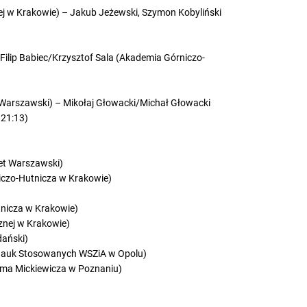
ej w Krakowie) – Jakub Jeżewski, Szymon Kobyliński
 Filip Babiec/Krzysztof Sala (Akademia Górniczo-
Warszawski) – Mikołaj Głowacki/Michał Głowacki
 21:13)
et Warszawski)
iczo-Hutnicza w Krakowie)
tnicza w Krakowie)
znej w Krakowie)
dański)
 Nauk Stosowanych WSZiA w Opolu)
dama Mickiewicza w Poznaniu)