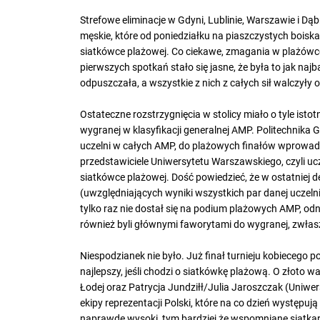
Strefowe eliminacje w Gdyni, Lublinie, Warszawie i Dąb
męskie, które od poniedziałku na piaszczystych bois
siatkówce plażowej. Co ciekawe, zmagania w plażówce 
pierwszych spotkań stało się jasne, że była to jak naj
odpuszczała, a wszystkie z nich z całych sił walczyły
Ostateczne rozstrzygnięcia w stolicy miało o tyle isto
wygranej w klasyfikacji generalnej AMP. Politechnika G
uczelni w całych AMP, do plażowych finałów wprowadził
przedstawiciele Uniwersytetu Warszawskiego, czyli ucze
siatkówce plażowej. Dość powiedzieć, że w ostatniej 
(uwzględniających wyniki wszystkich par danej uczelni
tylko raz nie dostał się na podium plażowych AMP, odn
również byli głównymi faworytami do wygranej, zwłasz
Niespodzianek nie było. Już finał turnieju kobiecego p
najlepszy, jeśli chodzi o siatkówkę plażową. O złoto 
Łodej oraz Patrycja Jundziłł/Julia Jaroszczak (Uniwer
ekipy reprezentacji Polski, które na co dzień występuj
naprawdę wysoki, tym bardziej że wspomniane siatkarki 