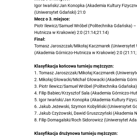
Igor Iwański/Jan Konopka (Akademia Kultury Fizyczn
(Uniwersytet Gdański) 21:0
Mecz o 3. miejsce:
Piotr Ilewicz/Samuel Wróbel (Politechnika Gdańska) –
Hutnicza w Krakowie) 2:0 (21:14;21:14)
Finał:
Tomasz Jaroszczak/Mikołaj Kaczmarek (Uniwersytet 
(Akademia Górniczo-Hutnicza w Krakowie) 2:0 (21:11;
Klasyfikacja końcowa turnieju mężczyzn:
1. Tomasz Jaroszczak/Mikołaj Kaczmarek (Uniwersyt
2. Mikołaj Głowacki/Michał Głowacki (Akademia Górn
3. Piotr Ilewicz/Samuel Wróbel (Politechnika Gdańska)
4. Filip Babiec/Krzysztof Sala (Akademia Górniczo-Hu
5. Igor Iwański/Jan Konopka (Akademia Kultury Fizyc
6. Jakub Jeżewski, Szymon Kobyliński (Uniwersytet G
7. Jakub Czyżowski, Dawid Gruszczyński (Akademia
8. Filip Domagalski/Roch Sidorowicz (Uniwersytet A
Klasyfikacja drużynowa turnieju mężczyzn: