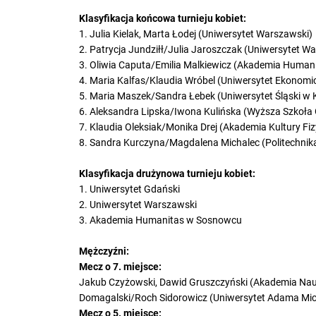
Klasyfikacja końcowa turnieju kobiet:
1. Julia Kielak, Marta Łodej (Uniwersytet Warszawski)
2. Patrycja Jundziłł/Julia Jaroszczak (Uniwersytet W
3. Oliwia Caputa/Emilia Malkiewicz (Akademia Huma
4. Maria Kalfas/Klaudia Wróbel (Uniwersytet Ekonom
5. Maria Maszek/Sandra Łebek (Uniwersytet Śląski w
6. Aleksandra Lipska/Iwona Kulińska (Wyższa Szkoła
7. Klaudia Oleksiak/Monika Drej (Akademia Kultury Fi
8. Sandra Kurczyna/Magdalena Michalec (Politechni
Klasyfikacja drużynowa turnieju kobiet:
1. Uniwersytet Gdański
2. Uniwersytet Warszawski
3. Akademia Humanitas w Sosnowcu
Mężczyźni:
Mecz o 7. miejsce:
Jakub Czyżowski, Dawid Gruszczyński (Akademia Nau
Domagalski/Roch Sidorowicz (Uniwersytet Adama Mic
Mecz o 5. miejsce: