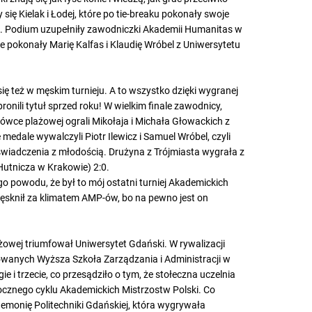
się Kielak i Łodej, które po tie-breaku pokonały swoje
ułu. Podium uzupełniły zawodniczki Akademii Humanitas w
re pokonały Marię Kalfas i Klaudię Wróbel z Uniwersytetu
ę też w męskim turnieju. A to wszystko dzięki wygranej
nili tytuł sprzed roku! W wielkim finale zawodnicy,
kówce plażowej ograli Mikołaja i Michała Głowackich z
edale wywalczyli Piotr Ilewicz i Samuel Wróbel, czyli
oświadczenia z młodością. Drużyna z Trójmiasta wygrała z
Hutnicza w Krakowie) 2:0.
o powodu, że był to mój ostatni turniej Akademickich
 tęsknił za klimatem AMP-ów, bo na pewno jest on
ażowej triumfował Uniwersytet Gdański. W rywalizacji
wanych Wyższa Szkoła Zarządzania i Administracji w
 i trzecie, co przesądziło o tym, że stołeczna uczelnia
rocznego cyklu Akademickich Mistrzostw Polski. Co
emonię Politechniki Gdańskiej, która wygrywała