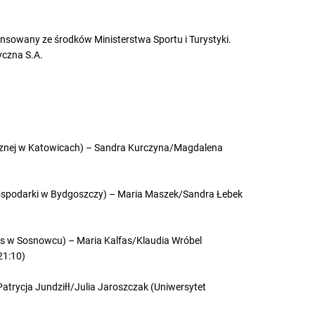
ansowany ze środków Ministerstwa Sportu i Turystyki.
yczna S.A.
ycznej w Katowicach) – Sandra Kurczyna/Magdalena
ospodarki w Bydgoszczy) – Maria Maszek/Sandra Łebek
s w Sosnowcu) – Maria Kalfas/Klaudia Wróbel
21:10)
Patrycja Jundziłł/Julia Jaroszczak (Uniwersytet