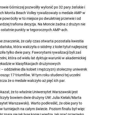
rowie Górniczej pozwoliły wyłonić po 32 pary żeńskie i
kach Monta Beach Volley rywalizowały o medale AMP w
powróciły w to miejsce po dwuletniej przerwie i od
bardziej trafiona decyzja. Na Moncie żadna z drużyn nie
 o ostatnie punkty w tegorocznych AMP-ach.
tne znaczenie, że cały czas otwarta pozostała kwestia
dańska, która walczyła o siódmy z kolei tytuł najlepszej
a tylko dwie pary. Faworytami rywalizacji byli zaś
lni, która od wielu lat dyktuje warunki w akademickiej
dekadzie w klasyfikacjach drużynowych
 – oddzielnie dla kobiet i mężczyzn) stołeczny uniwerek
osząc 17 triumfów. W tym roku studenci tej uczelni
cza że o medale walczyło aż pięć ich par.
okazał, że to właśnie Uniwersytet Warszawski jest
walczyły bowiem dwie drużyny UW: Julia Kielak/Marta
sytet Warszawski). Warto podkreślić, że obie pary to
ą w turniejach na całym świecie. Poziom finału był więc
znają się jak łyse konie i wiedzą, jak grać przeciwko