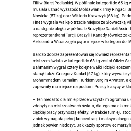
Filii w Białej Podlaskiej. W półfinale kategorii do 65 
musiała uznać wyższość Mołdawianki Iriny Ringaci. B
Nowicka (57 kg) oraz Wiktoria Krawczyk (68 kg). Pad
Fines wygrała walkę o trzecie miejsce ze Słowaczką V
a następnie uległa w półfinale Brazylijce Danieli Assír
reprezentantkami Turcji, Brazylii i Kanady również z
Aleksandra Witoś zajęła piąte miejsce w kategorii do 5
Bardzo dobrze zaprezentowali się również reprezenta
mistrzem świata w kategorii do 63 kg został Olivier 
Bahmanim wygrał cztery kolejne walki i dzięki lepsz
stanął także Grzegorz Kunkel (67 kg), który wywalczy
Mohammadem Kamalim i Turkiem Sergim Arvatem, ale
zapewniły mu miejsce na podium. Polscy klasycy w klasy
– Ten medal to dla mnie przede wszystkim ogromna ulg
zdobyty na mistrzostwach świata, dlatego ma dla mnie 
ciężkiej pracy przynoszą efekty. W trakcie turnieju st
z nich wymagała pełnej koncentracji i maksymalnego
jednak pewien niedosyt. Jak każdy sportowiec marzyłe