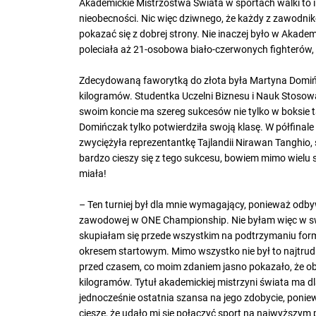
Akademickie Mistrzostwa Świata w sportach walki to i
nieobecności. Nic więc dziwnego, że każdy z zawodnikó
pokazać się z dobrej strony. Nie inaczej było w Akadem
poleciała aż 21-osobowa biało-czerwonych fighterów, 
Zdecydowaną faworytką do złota była Martyna Domińc
kilogramów. Studentka Uczelni Biznesu i Nauk Stoso
swoim koncie ma szereg sukcesów nie tylko w boksie ta
Domińczak tylko potwierdziła swoją klasę. W półfinale 
zwyciężyła reprezentantkę Tajlandii Nirawan Tanghio, 
bardzo cieszy się z tego sukcesu, bowiem mimo wielu
miała!
– Ten turniej był dla mnie wymagający, ponieważ odbyw
zawodowej w ONE Championship. Nie byłam więc w swo
skupiałam się przede wszystkim na podtrzymaniu for
okresem startowym. Mimo wszystko nie był to najtrudni
przed czasem, co moim zdaniem jasno pokazało, że obe
kilogramów. Tytuł akademickiej mistrzyni świata ma dl
jednocześnie ostatnia szansa na jego zdobycie, poniew
cieszę, że udało mi się połączyć sport na najwyższym 