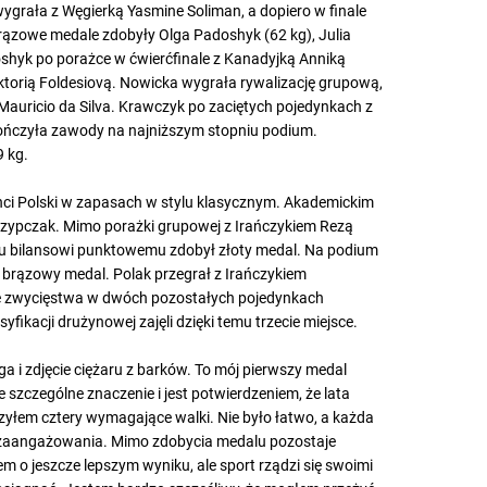
kg wygrała z Węgierką Yasmine Soliman, a dopiero w finale
rązowe medale zdobyły Olga Padoshyk (62 kg), Julia
oshyk po porażce w ćwierćfinale z Kanadyjką Anniką
iktorią Foldesiovą. Nowicka wygrała rywalizację grupową,
ii Mauricio da Silva. Krawczyk po zaciętych pojedynkach z
akończyła zawody na najniższym stopniu podium.
9 kg.
nci Polski w zapasach w stylu klasycznym. Akademickim
Skrzypczak. Mimo porażki grupowej z Irańczykiem Rezą
emu bilansowi punktowemu zdobył złoty medal. Na podium
ł brązowy medal. Polak przegrał z Irańczykiem
 zwycięstwa w dwóch pozostałych pojedynkach
fikacji drużynowej zajęli dzięki temu trzecie miejsce.
a i zdjęcie ciężaru z barków. To mój pierwszy medal
szczególne znaczenie i jest potwierdzeniem, że lata
oczyłem cztery wymagające walki. Nie było łatwo, a każda
 zaangażowania. Mimo zdobycia medalu pozostaje
m o jeszcze lepszym wyniku, ale sport rządzi się swoimi