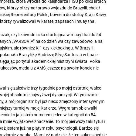
mpreza, która wróciła do kalendarza FISU po kilku latach
w, którzy otrzymał prawo wyjazdu do Brazylii, chciał
ickiej Reprezentacji Polski, bowiem do stolicy Kraju Kawy
którzy rywalizowali w karate, zapasach i muay thai.
zak, czyli zawodniczka startująca w muay thai do 54
wanych „VARSOVIA” na co dzień walczy zawodowo, a na
jskim, ale również K-1 czy kickboxingu. W Brazylii
pokonała Brazylijkę Andriezę Silvę Santos, a w finale
sięgając po tytuł akademickiej mistrzyni świata. Polka
 sukcesów, medalu z AMŚ jeszcze na swoim koncie nie
ał się zaledwie trzy tygodnie po mojej ostatniej walce
jej absolutnie najwyższej dyspozycji. W tym czasie
my, a mój organizm był już nieco zmęczony intensywnym
ejszy turniej w mojej karierze. Wygrałam obie walki
cnie to ja jestem numerem jeden w kategorii do 54
a mnie wyjątkowe znaczenie. To mój pierwszy taki tytuł i
aż jestem już na piątym roku psychologii. Bardzo się
poziomie z nauką. Mam też nadzieję, że ten sukces będzie