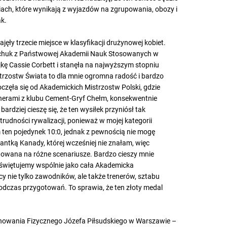
ach, które wynikają z wyjazdów na zgrupowania, obozy i
k.
ajęły trzecie miejsce w klasyfikacji drużynowej kobiet.
Tkachuk z Państwowej Akademii Nauk Stosowanych w
ę Cassie Corbett i stanęła na najwyższym stopniu
trzostw Świata to dla mnie ogromna radość i bardzo
zęła się od Akademickich Mistrzostw Polski, gdzie
enerami z klubu Cement-Gryf Chełm, konsekwentnie
ardziej cieszę się, że ten wysiłek przyniósł tak
rudności rywalizacji, ponieważ w mojej kategorii
ten pojedynek 10:0, jednak z pewnością nie mogę
antką Kanady, której wcześniej nie znałam, więc
owana na różne scenariusze. Bardzo cieszy mnie
 świętujemy wspólnie jako cała Akademicka
cy nie tylko zawodników, ale także trenerów, sztabu
odczas przygotowań. To sprawia, że ten złoty medal
chowania Fizycznego Józefa Piłsudskiego w Warszawie –