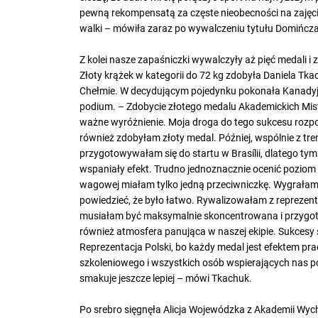
pewną rekompensatą za częste nieobecności na zajęci
walki – mówiła zaraz po wywalczeniu tytułu Domińcza
Z kolei nasze zapaśniczki wywalczyły aż pięć medali i z
Złoty krążek w kategorii do 72 kg zdobyła Daniela 
Chełmie. W decydującym pojedynku pokonała Kanadyjk
podium. – Zdobycie złotego medalu Akademickich Mis
ważne wyróżnienie. Moja droga do tego sukcesu rozpoc
również zdobyłam złoty medal. Później, wspólnie z tr
przygotowywałam się do startu w Brasílii, dlatego tym b
wspaniały efekt. Trudno jednoznacznie ocenić poziom t
wagowej miałam tylko jedną przeciwniczkę. Wygrałam 
powiedzieć, że było łatwo. Rywalizowałam z reprezent
musiałam być maksymalnie skoncentrowana i przygot
również atmosfera panująca w naszej ekipie. Sukcesy
Reprezentacja Polski, bo każdy medal jest efektem pra
szkoleniowego i wszystkich osób wspierających nas p
smakuje jeszcze lepiej – mówi Tkachuk.
Po srebro sięgnęła Alicja Wojewódzka z Akademii Wy