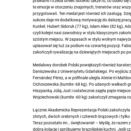
prawami i trzeba umieć docenić także to, co udało si
te emocje w otoczeniu znajomych, trenerów oraz wszy
przygotowań. Ten medal jest również ich zasługą. Dzi
sukces daje mi dodatkową motywację do dalszej pracy,
Kunkel. Hubert Sidoruk (77 kg), Islam Aliev (82 kg), 
czyli kolejni nasi zawodnicy w stylu klasycznym zakońc
szóstym miejscu. W zapasach w stylu wolnym najwyżej
uplasował się tuż za podium na czwartej pozycji. Fabi
zakończyli rywalizację na dziewiątych miejscach po p
Medalowy dorobek Polski powiększyli również karatecy
Daniszewska z Uniwersytetu Gdańskiego. Po wyjściu z
Fernández Pérez, a w półfinale uległa Atenie Iri Mahb
Cichoszewska (kumite -68 kg). Po udanych walkach g
Hiszpanką Júlią Just i ostatecznie zajęła piąte miejsc
Wojciechowski (kumite -60 kg) zakończyli zmagania n
Łącznie Akademicka Reprezentacja Polski zakończyła 
złotych, dwóch srebrnych i czterech brązowych i tylko 
Teraz pozostało im… świętowanie! – Myślę, że razem 
dobrą kolację i spróbujemy brazylijskiej kuchni. Jeśli 