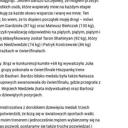
ę osiągnąć. Jestem bardzo szczęśliwy, że mogłem przeżyć
stkich osób, które wspierały mnie na każdym etapie
ękuję za każde słowo wsparcia i wiarę we mnie. Ten
 bo wiem, że to dopiero początek mojej drogi – mówi
Adam Gardzioła (87 kg) oraz Mateusz Bieńczak (130 kg),
zyli rywalizację odpowiednio na piątych, piątym, piątym i
 sklasyfikowany został Taron Shahinyan (92 kg), który
an Niedźwiedzki (74 kg) i Patryk Kostrzewski (86 kg)
orażkach w ćwierćfinałach.
. Brąz w konkurencji kumite +68 kg wywalczyła Julia
 grupy pokonała w ćwierćfinale Hiszpankę Irene
oob Bashari. Bardzo blisko medalu była także Natasza
rupowych awansowała do ćwierćfinału, gdzie przegrała z
e. Wojciech Niedziela (kata indywidualne) oraz Bartosz
a dziewiątych pozycjach.
mistrzostwa z dorobkiem dziewięciu medali: trzech
potwierdzili, że liczą się w światowych sportach walki.
z moim trenerem i jednocześnie mężem wybierzemy się na
czas pozwoli, postaramy się także trochę pozwiedzać i